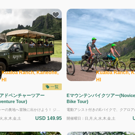
Kualoa Ranch, Kaneohe,
Kualoa Ranch, K
HI
HI
一覧
アドベンチャーツアー
Eマウンテンバイクツアー(Novice R
venture Tour)
Bike Tour)
ジュラシックバレーの奥地へ冒険に出かけよう！ ジュラシックアドベンチャーツアーは、クアロア、ハキプウ、カアアワ谷を巡る2.5時間の贅沢な冒険ツアーです。映画ロケ地ツアーよりもさらに谷の奥まで進み、隠れた映画撮影スポットをたっぷりとご覧いただけます。オープンエアの特製車両に乗って、谷の絶景を眺めながら移動します。 ジュラシック・パークやジュラシック・ワールドシリーズの撮影現場を巡り、60フィートの壁で囲まれたインドミナス・レックスの囲い、映画で実際に使われたバンカーや恐竜ケージ、有名なガリミムスの群れが駆け抜けるフィールドなど、映画の世界を体感できます。 大自然に囲まれた谷を冒険しながら、映画の興奮とハワイの雄大な景色を同時に楽しめる特別なツアーです。 こんな方におすすめ！ - ジュラシックシリーズの映画ファン - クアロアランチの映画撮影地を存分に楽しみたい方 - 冒険や探検を感じられる体験をしたい方 - ハワイの自然と映画の歴史を同時に楽しみたい方 ＜複数のツアーを申し込む場合の注意事項＞ ・それぞれのツアーを一つずつ別々にお申し込みください。 ・ツアーの終了予定時間から次のツアーの受付開始時間までの間を、最低でも15分以上空けてください。 ・送迎を希望する場合は、開始時間が早い方のツアーにだけ送迎を付け、早いツアーの開始時間に間に合うように送迎を選択してください。
USD 149.95
,水,木,金,土
開催曜日：日,月,火,水,木,金,土