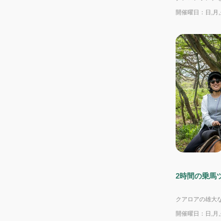
UTV
開催曜日：日,月,火
ビーチアクティビティ
ランチ付き
2時間の乗馬ツアー
開催曜日：日,月,火