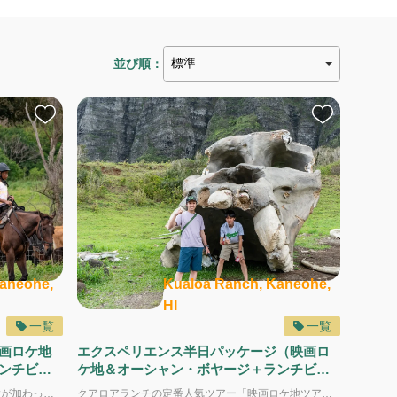
並び順：
aneohe,
Kualoa Ranch, Kaneohe,
HI
一覧
一覧
画ロケ地
エクスペリエンス半日パッケージ（映画ロ
ンチビュ
ケ地＆オーシャン・ボヤージ＋ランチビュ
ッフェ付き）
クアロアランチの人気ツアーに、乗馬体験が加わった、自然を満喫できるパッケージプラン。 このパッケージでは、クアロアの雄大な自然の中を馬に乗って散策する乗馬ツアー（約1時間）、映画の名シーンを巡る「映画ロケ地ツアー」、そしてカタマラン船で美しいカネオヘ湾をクルーズする「オーシャンボヤージ」の3つの体験を楽しめます。 通常は約2時間の乗馬ツアーを、パッケージ向けに参加しやすい1時間のショートバージョンでご案内。時間は短くても、緑あふれる景色の中での乗馬は、クアロアならではの特別な体験です。初めての方でも安心してご参加いただけます。 さらに、ツアーの合間には、クアロア産の食材を取り入れたランチビュッフェ付き。 映画、海、自然、そして乗馬——クアロアランチの魅力をバランスよく楽しめる、内容充実のパッケージです。 初めてクアロアランチを訪れる方はもちろん、自然の中での乗馬体験を楽しみたい方にもおすすめです。 このパッケージに含まれるツアー ・乗馬ツアー（約1時間） ・クアロアを代表する「映画ロケ地ツアー」（約1.5時間） ・カタマラン船で美しいカネオヘ湾をクルーズする「オーシャンボヤージ」（約1.5時間） ※上記3つの体験に加え、クアロア産食材を取り入れたランチビュッフェ付き 所要時間 約6時間 （チェックイン 8:35 ／ 終了 15:00頃） 予約のポイント ・非常に人気のため、2～3週間前までのご予約がおすすめです ・少人数制ツアーのため、グループで参加される場合は全員同じ予約でお申し込みください ＜乗馬ツアーに参加の前にお読みください＞ クアロアランチの乗馬ツアーは、参加する際の服装や持ち物にいくつかの注意事項がありますので、ご参加の前にお読みいただき、ご準備をお願いします。 https://www.kualoa.jp/article/horseback-precautions-jp
クアロアランチの定番人気ツアー「映画ロケ地ツアー」と、カネオヘ湾を巡る「オーシャンボヤージ」を組み合わせた、半日で楽しめるお得なパッケージプランです。 このパッケージに含まれるツアー ・クアロアを代表する「映画ロケ地ツアー」（約1.5時間） ・カタマラン船で美しいカネオヘ湾をクルーズする「オーシャンボヤージ」（約1.5時間） 上記2つのツアーに加え、クアロア産の食材を取り入れたランチビュッフェ付き。 それぞれ単体でも人気のツアーを、セットでお得に体験できます。 渓谷の雄大な自然や映画の世界を楽しんだ後は、穏やかな海の上でのクルーズへ。 陸と海、両方の魅力をバランスよく満喫できる内容で、初めてクアロアランチを訪れる方はもちろん、リピーターの方にもおすすめです。 所要時間が比較的短いため、体力に自信のない方や、軽めの観光を楽しみたい方にもぴったりです。 所要時間 約4時間 （チェックイン 9:45 ／ 終了 14:30頃） 予約のポイント ・非常に人気のため、2～3週間前までのご予約がおすすめです ・少人数制ツアーのため、グループで参加される場合は全員同じ予約でお申し込みください 大地と海、クアロアならではの魅力を気軽に楽しめる、充実の半日プランをぜひご体験ください。