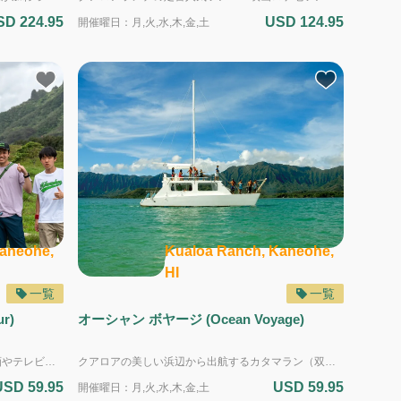
SD 224.95
USD 124.95
開催曜日：月,火,水,木,金,土
aneohe,
Kualoa Ranch, Kaneohe,
HI
一覧
一覧
r)
オーシャン ボヤージ (Ocean Voyage)
1950年代から200本以上のハリウッド映画やテレビ番組が撮影されてきた、クアロアランチを代表するロケ地「カアアワ渓谷」を巡る人気ツアーです。 ツアー専用車両に乗って移動しながら、数々の有名映画やドラマの撮影スポットを車窓から見学します。『ジュマンジ』のダンスシーン、『ゴジラ』の巨大な足跡、『Finding ʻOhana』のロケ地など、実際に使用された場所を、ガイドの解説とともに巡ります。ガイドの案内は英語ですが、フレンドリーで分かりやすく進行しますので、英語に不安がある方でも安心してご参加いただけます。 途中、『キング・コング：髑髏島の巨神』のボーンヤードや、第二次世界大戦中に山肌に造られた実際の軍用バンカーでは下車して見学します。バンカー内では、クアロアで撮影された映画やドラマのポスター、小道具、展示物のほか、当時の貴重な戦争関連資料もご覧いただけます。 迫力ある映画ロケ地の数々はもちろん、クアロアランチの農業や牧畜、ハワイの自然、文化、歴史についても学べる、見どころを凝縮したツアーです。 こんな方におすすめ！ - クアロアランチを初めて訪れる方 - 有名なハリウッド映画のロケ地を効率よく見学したい方 - 短時間でクアロアのハイライトを楽しみたい方 - 小さなお子様からご年配の方まで、どなたでも参加しやすいツアーをお探しの方 - 映画だけでなく、ハワイの自然・文化・歴史にも触れたい方 【日本語音声ガイドをご利用いただけます】 映画ロケ地ツアーでは、日本語音声ガイドをご利用いただけます。 事前にスマートフォンに「クアロアマップ」をダウンロードして、ツアー当日に「映画ロケ地ツアー」を選ぶだけで、各スポットの日本語解説をお楽しみいただけます。 アプリのインストール方法： https://www.kualoa.jp/article/install_app 音声ガイドの利用方法： https://www.kualoa.jp/article/audiotour ＜複数のツアーを申し込む場合の注意事項＞ ・それぞれのツアーを一つずつ別々にお申し込みください。 ・ツアーの終了予定時間から次のツアーの受付開始時間までの間を、最低でも15分以上空けてください。 ・送迎を希望する場合は、開始時間が早い方のツアーにだけ送迎を付け、早いツアーの開始時間に間に合うように送迎を選択してください。
クアロアの美しい浜辺から出航するカタマラン（双胴船）に乗り、穏やかなカネオヘ湾を巡る海上クルーズへ。 まずは、約800年の歴史を持つハワイの古代水産養殖の代表例「モリイ養魚池」を渡り、ハワイ先住民が大切にしてきたサステナブルな漁業の知恵や、現在も続く養魚池とカキ養殖の管理方法について学びます。 その後、クアロアのプライベートビーチ「シークレット・アイランド」からカタマランに乗船し、カネオヘ湾の海上ツアーに出発。 ボートからは、エメラルドグリーンに輝く海と、海越しに望むコオラウ山脈、モコリイ島（チャイナマンズ・ハット）、ハキプウ渓谷、クアロア渓谷など、クアロアならではの壮大な景色をお楽しみいただけます。 航行ルートによっては、サンゴ礁エリアで息継ぎのために顔を出すウミガメに出会えることも。 360度見渡せるデッキでは、ハワイの心地よい海風を感じながら、ゆったりとしたクルージングを満喫できます。 またツアー中には、古代ハワイアンが星や自然を頼りに長い航海を成し遂げてきた伝統的な航海術や、クアロアに伝わる神話や歴史についての解説もあり、自然・文化・学びが一体となった体験が楽しめるのも、このオーシャン・ボヤージの魅力です。 ＜複数のツアーを申し込む場合の注意事項＞ ・それぞれのツアーを一つずつ別々にお申し込みください。 ・ツアーの終了予定時間から次のツアーの受付開始時間までの間を、最低でも15分以上空けてください。 ・送迎を希望する場合は、開始時間が早い方のツアーにだけ送迎を付け、早いツアーの開始時間に間に合うように送迎を選択してください。
USD 59.95
USD 59.95
開催曜日：月,火,水,木,金,土