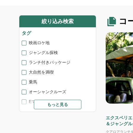
コ
絞り込み検索
タグ
映画ロケ地
ジャングル探検
ランチ付きパッケージ
大自然を満喫
乗馬
オーシャンクルーズ
Eマウンテンバイク
もっと見る
ジップライン
エクスペリエ
歴史
＆ジャングル
アグロウン＋
SDGs