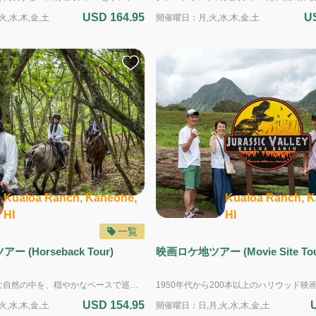
USD 164.95
U
,水,木,金,土
開催曜日：月,火,水,木,金,土
Kualoa Ranch, Kaneohe,
Kualoa Ranch, K
HI
HI
一覧
 (Horseback Tour)
映画ロケ地ツアー (Movie Site Tou
クアロアの雄大な自然の中を、穏やかなペースで巡る2時間の乗馬ウォーキングツアー。 カップルやご夫婦で、景色や空気を感じながら、ゆったりとした時間を過ごしたい方におすすめの体験です。 よく訓練された馬に乗り、緑が広がる牧草地や、クアロアを象徴する山々の麓を進みながら、太平洋を見渡す開放的な景色をゆっくりとお楽しみいただきます。 乗馬が初めての方でも安心してご参加いただけます。経験豊富なガイドが同行し、丁寧にサポートするため、初めての乗馬体験にも最適。ツアー中、ガイドは、クアロアの歴史や文化、そして映画やテレビ番組のロケ地についての話も交えながら、ご案内します。 こんな方にオススメ！ ・カップルやご夫婦で、特別な思い出を残したい方 ・ハワイの自然を、静かに・ゆったりと楽しみたい方 ・乗馬が初めてで、落ち着いたペースで体験したい方 ・映画やテレビ番組のロケ地を、景色とともに味わいたい方 ・10歳以上のお子様と一緒に、安心して参加できるアクティビティを探している方 ＜乗馬ツアーに参加の前にお読みください＞ クアロアランチの乗馬ツアーは、参加する際の服装や持ち物にいくつかの注意事項がありますので、ご参加の前にお読みいただき、ご準備をお願いします。 https://www.kualoa.jp/article/horseback-precautions-jp ＜複数のツアーを申し込む場合の注意事項＞ ・それぞれのツアーを一つずつ別々にお申し込みください。 ・ツアーの終了予定時間から次のツアーの受付開始時間までの間を、最低でも15分以上空けてください。 ・送迎を希望する場合は、開始時間が早い方のツアーにだけ送迎を付け、早いツアーの開始時間に間に合うように送迎を選択してください。
USD 154.95
,水,木,金,土
開催曜日：日,月,火,水,木,金,土