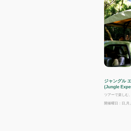
ジャングル 
(Jungle Expe
開催曜日：日,月,火