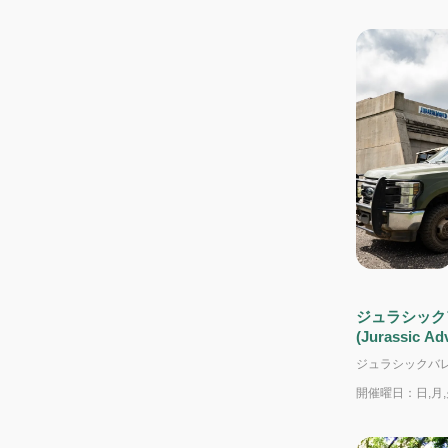
ジュラシック
(Jurassic Ad
開催曜日：日,月,火