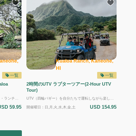
aneohe,
Kualoa Ranch, Kaneohe,
HI
一覧
一覧
loa
2時間のUTV ラプターツアー(2-Hour UTV
Tour)
クアロア・グロウン・ツアーは、クアロア・ランチの農業、ハワイの伝統文化や歴史をゆったりと楽しめる観光ツアーです。年齢制限がなく、小さなお子様連れのファミリーや、ご年配の方、アクティブな体験が苦手な方にも安心してご参加いただけます。 ツアーでは、現在も稼働している農園やトロピカルフルーツ＆フラワーガーデンを巡りながら、クアロアが取り組む持続可能な農業について学びます。地域の人々の暮らしを支える「土地の恵み」に触れられるのも、このツアーの魅力です。 見どころのひとつは、約800〜1,000年前に造られたモリイ・フィッシュポンド（Mōli‘i Fishpond）。古代ハワイの養殖技術と知恵を今に伝える、貴重な歴史的スポットです。 さらに、有名映画やテレビ番組のロケ地も訪れながら、クアロアが持つ深い文化的背景と自然の美しさをガイドが分かりやすくご案内します。 自然・文化・歴史をバランスよく楽しめる、落ち着いた観光を求める方におすすめのツアーです。 ＜複数のツアーを申し込む場合の注意事項＞ ・それぞれのツアーを一つずつ別々にお申し込みください。 ・ツアーの終了予定時間から次のツアーの受付開始時間までの間を、最低でも15分以上空けてください。 ・送迎を希望する場合は、開始時間が早い方のツアーにだけ送迎を付け、早いツアーの開始時間に間に合うように送迎を選択してください。
UTV（四輪バギー）を自分たちで運転しながら楽しむ、2時間のアドベンチャーツアー。 クアロアの壮大な自然を舞台に、オフロードコースを走り抜けながら、爽快感あふれる体験ができます。 ツアー中は、ガイドが先導しながら進み、美しい景色を望める3つのビューポイントで停車。 山々の迫力ある景色や、太平洋を見渡す眺望など、クアロアならではの景観を気軽に満喫できます。 「まずはUTVを体験してみたい」「運転の楽しさを味わいたい」という方にぴったりの、入門編ツアーです。 ＜複数のツアーを申し込む場合の注意事項＞ ・それぞれのツアーを一つずつ別々にお申し込みください。 ・ツアーの終了予定時間から次のツアーの受付開始時間までの間を、最低でも15分以上空けてください。 ・送迎を希望する場合は、開始時間が早い方のツアーにだけ送迎を付け、早いツアーの開始時間に間に合うように送迎を選択してください。
USD 59.95
USD 154.95
開催曜日：日,月,火,水,木,金,土