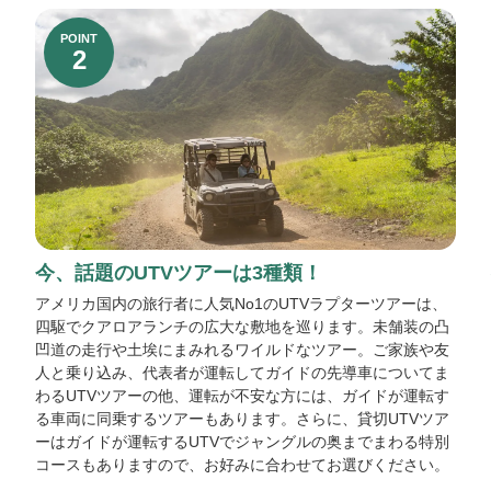
POINT
2
今、話題のUTVツアーは3種類！
アメリカ国内の旅行者に人気No1のUTVラプターツアーは、
四駆でクアロアランチの広大な敷地を巡ります。未舗装の凸
凹道の走行や土埃にまみれるワイルドなツアー。ご家族や友
人と乗り込み、代表者が運転してガイドの先導車についてま
わるUTVツアーの他、運転が不安な方には、ガイドが運転す
る車両に同乗するツアーもあります。さらに、貸切UTVツア
ーはガイドが運転するUTVでジャングルの奥までまわる特別
コースもありますので、お好みに合わせてお選びください。