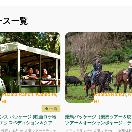
ース一覧
Kualoa Ranch, Kaneohe,
Kualoa Ranch, K
HI
HI
一覧
ンス パッケージ (映画ロケ地
乗馬パッケージ（乗馬ツアー＆映
エクスペディション＆クアロ
ツアー＆オーシャンボヤージ＋ラ
ランチビュッフェ付き)
ッフェ付き）
クアロアランチを代表する3つの人気ツアーとランチがセットになった、いちばん定番のオールインクルーシブ・パッケージ。 このパッケージに含まれるツアー ・クアロアを代表する「映画ロケ地ツアー」（1.5時間） ・ジャングルの奥深くへ進む「ジャングル エクスペディション」（1.5時間） ・クアロアの農業とハワイ文化に触れる「クアロア グロウン」（1.5時間） 上記3つのツアーとクアロア産食材を取り入れたランチビュッフェも付いてお得！ 初めてクアロアランチを訪れる方はもちろん、リピーターにもおすすめです。 所要時間 約7時間（チェックイン 8:30 ／ 終了 15:30頃） 予約のポイント ・非常に人気のため、2～3週間前までの予約がおすすめ ・少人数制ツアーのため、グループ参加の場合は全員同じ予約でお申し込みください 映画・自然・文化・食をバランスよく満喫できる、特別な1日をお楽しみください。