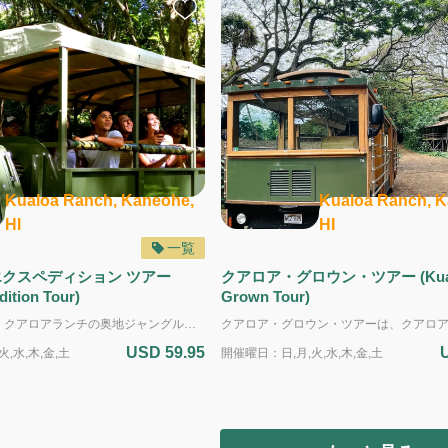
Kualoa Ranch, Kaneohe,
Kualoa Ranch, K
HI
HI
一覧
エクスペディション ツアー
クアロア・グロウン・ツアー (Kua
dition Tour)
Grown Tour)
ツアーで楽しむ、クアロアランチの奥地ジャングル体験！ ジャングルエクスペディションツアーは、1.5時間で楽しめる冒険ツアーです。頑丈な特別仕様のジャングル車に他のお客様と一緒に乗り、ガイドが運転するので、お客様は運転の心配なく、景色を思いっきり楽しめます。緑豊かなハキプウ熱帯雨林のジャングルトレイルを進み、小川を渡り、急な山道を登ったり下ったりしながら、道中の絶景を満喫できます。 到着する展望台からは、太平洋とコオラウ山脈のコントラストが広がる息をのむ景色を堪能できます。道中では、『ジュラシック・ワールド』『キングコング：髑髏島の巨神』『ジュマンジ』などの映画撮影地もご覧いただけます。 短時間で自然と景観、冒険を楽しめる、手軽で充実したツアーです。 こんな方におすすめ！ - 短時間でクアロアランチを効率よく楽しみたい方 - 熱帯雨林や絶景など自然を楽しみたい方 - 運転不要でガイドと一緒に安心してオフロード体験を楽しみたい方 - 家族連れ、カップル、ソロ旅行者など、思い出に残るアウトドア体験を求める方 ＜複数のツアーを申し込む場合の注意事項＞ ・それぞれのツアーを一つずつ別々にお申し込みください。 ・ツアーの終了予定時間から次のツアーの受付開始時間までの間を、最低でも15分以上空けてください。 ・送迎を希望する場合は、開始時間が早い方のツアーにだけ送迎を付け、早いツアーの開始時間に間に合うように送迎を選択してください。
USD 59.95
,水,木,金,土
開催曜日：日,月,火,水,木,金,土