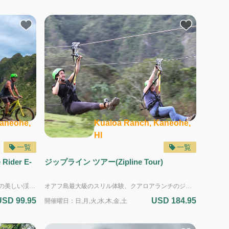
aneohe,
Kualoa Ranch, Kaneohe,
HI
一覧
一覧
ider E-
ジップライン ツアー(Zipline Tour)
電動アシスト付きのEバイクで、クアロアの美しい渓谷をゆったりと景色を楽しみながら走り抜けます。モーターのアシストが効くので、ちょっとした坂道もラクラク。初心者や程よいペースで景色を楽しみたい方ぴったりのアクティビティです。 広々とした牧草地や開けた渓谷のトレイルを走り、そびえ立つコオラウ山脈の迫力ある峰々のふもとを抜けながら、爽やかな風を感じ、ハワイの大自然を全身で楽しめます。ツアー中はガイドがクアロアの歴史や文化、映画ロケ地などの興味深い話を交えながら案内。絶景スポットでは写真タイムもあり、山と海が織りなすダイナミックな景観を余すことなく撮影できます。 クアロアの大自然を程よくアクティブに満喫できる、癒し系のアウトドア体験。UTVや乗馬よりも軽めのアクティビティを探している方にもおすすめです。 Eマウンテンバイクツアーは、こんな方におすすめ！ ・ゆるやかなアクティビティを楽しみたい方 ・自然の中を気軽に探検したい方 ・クアロアランチの絶景をのんびり満喫したい方 ＜複数のツアーを申し込む場合の注意事項＞ ・それぞれのツアーを一つずつ別々にお申し込みください。 ・ツアーの終了予定時間から次のツアーの受付開始時間までの間を、最低でも15分以上空けてください。 ・送迎を希望する場合は、開始時間が早い方のツアーにだけ送迎を付け、早いツアーの開始時間に間に合うように送迎を選択してください。
オアフ島最大級のスリル体験、クアロアランチのジュラシック・バレー・ジップラインツアーで、カアアヴァ谷の壮大な自然を空中散歩で満喫しましょう。 7つのジップライン、2つの吊り橋、5つの短い自然散策トレイルを巡るコースは、最長約400メートル、最大高低差約30メートル。谷を越えて滑り降りる爽快なスリルと、眼下に広がる大草原やコオラウ山脈の景色を同時に楽しめます。 ジップラインの各デッキでは、ハワイ固有の植物や花々が咲き誇り、自然の美しさも堪能できます。体験中は、特別な訓練を受けたガイドが安全に誘導しながら、空中散歩ならではの爽快感と壮大な景観をご案内します。 さらに、カアアヴァ谷は200本以上の映画やドラマの撮影地としても知られており、『ジュラシック・パーク』『ジュラシック・ワールド』『ジュマンジ』など、名作のロケ地を空から眺める特別な体験も楽しめます。 こんな方におすすめ！ - ハワイで思い出に残る特別な体験を大人同士で楽しみたい方 - カップルや男女グループ、ソロでもアクティブに体験したい方 - 自然の中でスリルと絶景を同時に味わいたい方 - 映画ロケ地やハワイ固有の植物・自然を空中散歩で体験したい方 10歳以上で参加可能なため、大人を中心にカップルや友人グループ、ソロの方に人気のあるツアーです。 3時間のツアーで、安全かつ爽快に、ハワイならではの自然・文化・エンターテインメントを満喫できます。 ＜複数のツアーを申し込む場合の注意事項＞ ・それぞれのツアーを一つずつ別々にお申し込みください。 ・ツアーの終了予定時間から次のツアーの受付開始時間までの間を、最低でも15分以上空けてください。 ・送迎を希望する場合は、開始時間が早い方のツアーにだけ送迎を付け、早いツアーの開始時間に間に合うように送迎を選択してください。
USD 99.95
USD 184.95
開催曜日：日,月,火,水,木,金,土