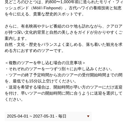
見どころのひとつは、約800〜1,000年前に造られたモリイ・フィ
ッシュポンド（Mōli‘i Fishpond）。古代ハワイの養殖技術と知恵
アプリのインストール方法
を今に伝える、貴重な歴史的スポットです。
アンティパッツカフェ
さらに、有名映画やテレビ番組のロケ地も訪れながら、クアロア
が持つ深い文化的背景と自然の美しさをガイドが分かりやすくご
案内します。
アンティ パッツ カフェ 朝食メニュー
自然・文化・歴史をバランスよく楽しめる、落ち着いた観光を求
める方におすすめのツアーです。
アンティ パッツ カフェ ランチメニュー
＜複数のツアーを申し込む場合の注意事項＞
アンクル エイブス
・それぞれのツアーを一つずつ別々にお申し込みください。
・ツアーの終了予定時間から次のツアーの受付開始時間までの間
を、最低でも15分以上空けてください。
アンクルエイブス（メニュー）
・送迎を希望する場合は、開始時間が早い方のツアーにだけ送迎
を付け、早いツアーの開始時間に間に合うように送迎を選択して
ギフトショップ
ください。
ご予約に関するお問い合わせ（ご予約確認・変更・キャンセル）