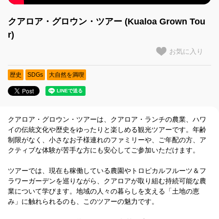
クアロア・グロウン・ツアー (Kualoa Grown Tou
クアロアの歴史
r)
ご予約に関するお問い合わせ
お気に入り
アクセス
歴史
SDGs
大自然を満喫
送迎バス
乗馬ツアーの服装・注意事項
クアロア・グロウン・ツアーは、クアロア・ランチの農業、ハワ
イの伝統文化や歴史をゆったりと楽しめる観光ツアーです。年齢
制限がなく、小さなお子様連れのファミリーや、ご年配の方、ア
グループ・イベント企画
クティブな体験が苦手な方にも安心してご参加いただけます。
マラマ体験プログラム
ツアーでは、現在も稼働している農園やトロピカルフルーツ＆フ
ラワーガーデンを巡りながら、クアロアが取り組む持続可能な農
クアロアマップのご案内
業について学びます。地域の人々の暮らしを支える「土地の恵
み」に触れられるのも、このツアーの魅力です。
日本語音声ガイドのご利用方法