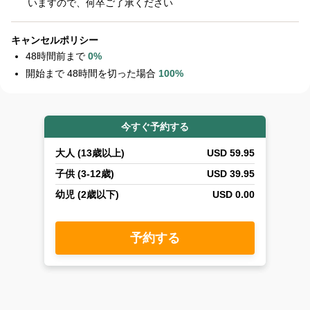
いますので、何卒ご了承ください
Aki –
KUALOA
キャンセルポリシー
RANCH
48時間前まで
0%
Navigator
開始まで 48時間を切った場合
100%
よ
う
こ
そ
今すぐ予約する
ク
ア
大人 (13歳以上)
USD 59.95
ロ
子供 (3-12歳)
USD 39.95
ア
ラ
幼児 (2歳以下)
USD 0.00
ン
チ
予約する
へ。
人
気
の
ア