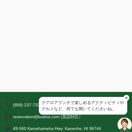
ク
テ
ィ
ビ
テ
ィ
や
グ
ル
メ
な
ど、
何
で
も
聞
い
クアロアランチで楽しめるアクティビティや
(808) 237-7321（英語対応）
て
グルメなど、何でも聞いてくださいね。
く
reservation@kualoa.com (英語対応）
だ
さ
49-560 Kamehameha Hwy. Kaneohe, HI 96744
い